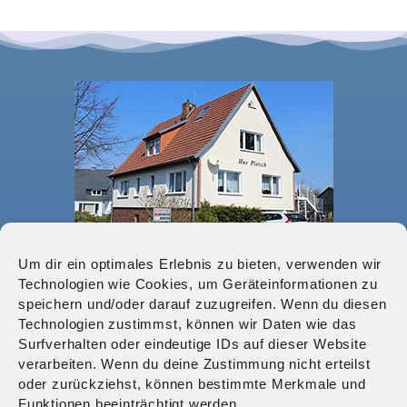
Um dir ein optimales Erlebnis zu bieten, verwenden wir
Technologien wie Cookies, um Geräteinformationen zu
speichern und/oder darauf zuzugreifen. Wenn du diesen
Ferienwohnungen „Hus Pietsch“
Technologien zustimmst, können wir Daten wie das
Frau Ute Börner-Pietsch
Surfverhalten oder eindeutige IDs auf dieser Website
Onkel-Bräsig-Strasse 10
verarbeiten. Wenn du deine Zustimmung nicht erteilst
18181 Graal-Müritz
oder zurückziehst, können bestimmte Merkmale und
Tel.: 038206 78439
Funktionen beeinträchtigt werden.